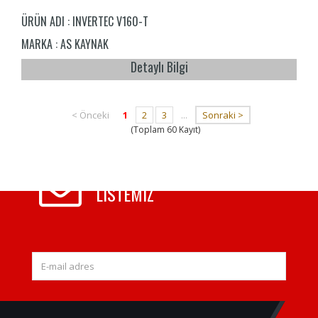
ÜRÜN ADI :
INVERTEC V160-T
MARKA :
AS KAYNAK
Detaylı Bilgi
< Önceki
1
2
3
...
Sonraki >
(Toplam 60 Kayıt)
E-MAIL
LISTEMIZ