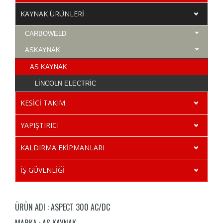
KAYNAK ÜRÜNLERİ
CARBOWELD
ASKAYNAK
AS KAYNAK
LİNCOLN ELECTRİC
KESİCİ TAKIM
YAPIŞTIRICI
KALDIRMA EKİPMANLARI
İŞ GÜVENLİĞİ
ÜRÜN ADI :
ASPECT 300 AC/DC
MARKA :
AS KAYNAK