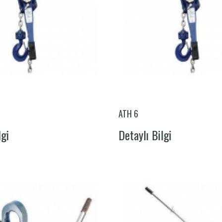
ATH 6
lgi
Detaylı Bilgi