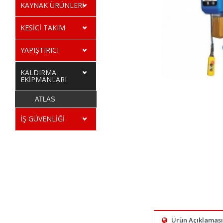
KAYNAK ÜRÜNLERİ
KESİCİ TAKIM
YAPIŞTIRICI
KALDIRMA
EKİPMANLARI
ATLAS
İŞ GÜVENLİĞİ
Ürün Açıklaması