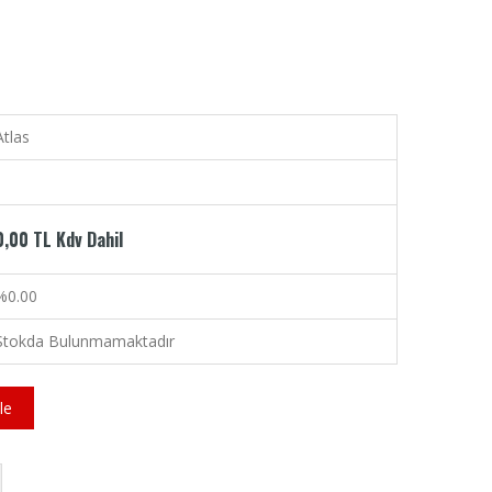
Atlas
0,00 TL Kdv Dahil
%0.00
Stokda Bulunmamaktadır
le