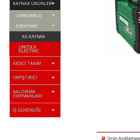
KAYNAK ÜRÜNLERİ
CARBOWELD
ASKAYNAK
AS KAYNAK
LİNCOLN
ELECTRİC
KESİCİ TAKIM
YAPIŞTIRICI
KALDIRMA
EKİPMANLARI
İŞ GÜVENLİĞİ
Ürün Açıklaması