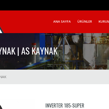
ANA SAYFA
ÜRÜNLER
KURU
YNAK | AS KAYNAK
YNAK
INVERTER 185-SUPER