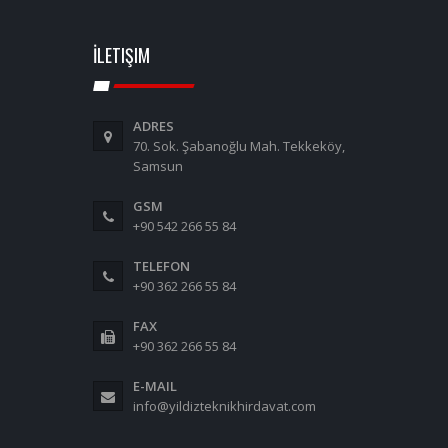
İLETIŞIM
ADRES
70. Sok. Şabanoğlu Mah. Tekkeköy,
Samsun
GSM
+90 542 266 55 84
TELEFON
+90 362 266 55 84
FAX
+90 362 266 55 84
E-MAIL
info@yildizteknikhirdavat.com