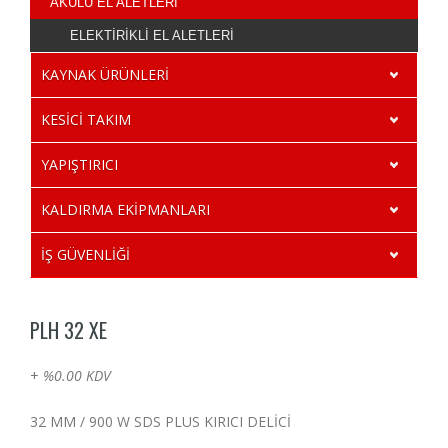
AKÜLÜ EL ALETLERİ
ELEKTİRİKLİ EL ALETLERİ
KAYNAK ÜRÜNLERİ
KESİCİ TAKIM
YAPIŞTIRICI
KALDIRMA EKİPMANLARI
İŞ GÜVENLİĞİ
PLH 32 XE
+
%0.00 KDV
32 MM / 900 W SDS PLUS KIRICI DELİCİ