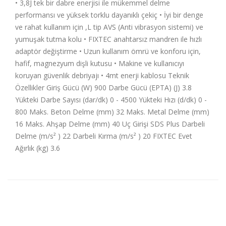
• 3,8J tek bir dabre enerjisi ile mükemmel delme
performansı ve yüksek torklu dayanıklı çekiç • İyi bir denge
ve rahat kullanım için ,L tip AVS (Anti vibrasyon sistemi) ve
yumuşak tutma kolu • FIXTEC anahtarsız mandren ile hızlı
adaptör değiştirme • Uzun kullanım ömrü ve konforu için,
hafif, magnezyum dişli kutusu • Makine ve kullanıcıyı
koruyan güvenlik debriyajı • 4mt enerji kablosu Teknik
Özellikler Giriş Gücü (W) 900 Darbe Gücü (EPTA) (J) 3.8
Yükteki Darbe Sayısı (dar/dk) 0 - 4500 Yükteki Hızı (d/dk) 0 -
800 Maks. Beton Delme (mm) 32 Maks. Metal Delme (mm)
16 Maks. Ahşap Delme (mm) 40 Uç Girişi SDS Plus Darbeli
Delme (m/s² ) 22 Darbeli Kırma (m/s² ) 20 FIXTEC Evet
Ağırlık (kg) 3.6