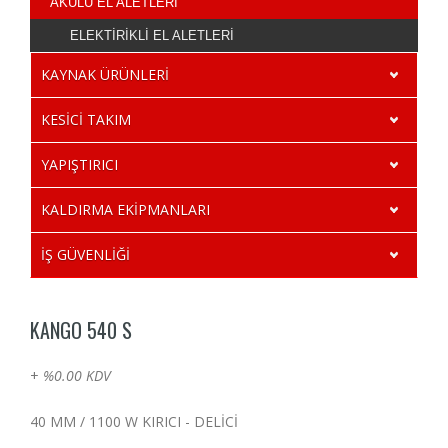
AKÜLÜ EL ALETLERİ
ELEKTİRİKLİ EL ALETLERİ
KAYNAK ÜRÜNLERİ
KESİCİ TAKIM
YAPIŞTIRICI
KALDIRMA EKİPMANLARI
İŞ GÜVENLİĞİ
KANGO 540 S
+
%0.00 KDV
40 MM / 1100 W KIRICI - DELİCİ