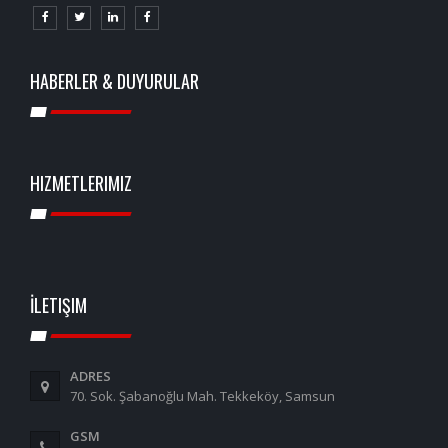
HABERLER & DUYURULAR
HIZMETLERIMIZ
İLETIŞIM
ADRES
70. Sok. Şabanoğlu Mah. Tekkeköy, Samsun
GSM