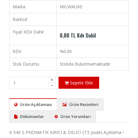
Marka
MILWAUKE
Barkod
Fiyat KDV Dahil
0,00 TL Kdv Dahil
KDV
%0.00
Stok Durumu
Stokda Bulunmamaktadır
Sepete Ekle
Ürün Açıklaması
Ürün Resimleri
Dökümanlar
Ürün Yorumları
K 540 S PNÖMATİK KIRICI & DELİCİ (7.5 Joule) Açıklama •