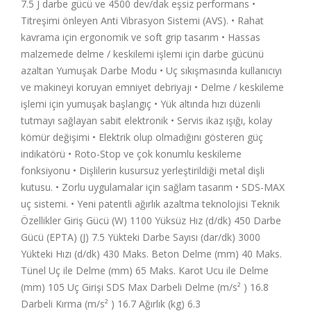
7.5 J darbe gücü ve 4500 dev/dak eşsiz performans •
Titreşimi önleyen Anti Vibrasyon Sistemi (AVS). • Rahat
kavrama için ergonomik ve soft grip tasarım • Hassas
malzemede delme / keskilemi işlemi için darbe gücünü
azaltan Yumuşak Darbe Modu • Uç sıkışmasında kullanıcıyı
ve makineyi koruyan emniyet debriyajı • Delme / keskileme
işlemi için yumuşak başlangıç • Yük altında hızı düzenli
tutmayı sağlayan sabit elektronik • Servis ikaz ışığı, kolay
kömür değişimi • Elektrik olup olmadığını gösteren güç
indikatörü • Roto-Stop ve çok konumlu keskileme
fonksiyonu • Dişlilerin kusursuz yerleştirildiği metal dişli
kutusu. • Zorlu uygulamalar için sağlam tasarım • SDS-MAX
uç sistemi. • Yeni patentli ağırlık azaltma teknolojisi Teknik
Özellikler Giriş Gücü (W) 1100 Yüksüz Hız (d/dk) 450 Darbe
Gücü (EPTA) (J) 7.5 Yükteki Darbe Sayısı (dar/dk) 3000
Yükteki Hızı (d/dk) 430 Maks. Beton Delme (mm) 40 Maks.
Tünel Uç ile Delme (mm) 65 Maks. Karot Ucu ile Delme
(mm) 105 Uç Girişi SDS Max Darbeli Delme (m/s² ) 16.8
Darbeli Kırma (m/s² ) 16.7 Ağırlık (kg) 6.3