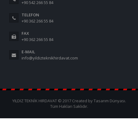
+90 542 266 55 84
TELEFON
+90 362 266 55 84
FAX
+90 362 266 55 84
E-MAIL
info@yildizteknikhirdavat.com
YILDIZ TEKNİK HIRDAVAT © 2017 Created by Tasarım Dünyası.
Tüm Hakları Saklıdır.