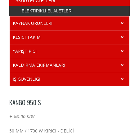
AKÜLÜ EL ALETLERİ
ELEKTİRİKLİ EL ALETLERİ
KAYNAK ÜRÜNLERİ
KESİCİ TAKIM
YAPIŞTIRICI
KALDIRMA EKİPMANLARI
İŞ GÜVENLİĞİ
KANGO 950 S
+
%0.00 KDV
50 MM / 1700 W KIRICI - DELİCİ