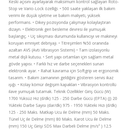
Keski açısını ayarlayarak maksimum kontrol sağlayan Roto-
Stop ve Vario-Lock özelliği. • 500 saate yaklaşan ilk bakım
verimi ile düşük işletme ve bakım maliyeti, yüksek
performans. • Dikey pozisyonda çalışmayı kolaylaştıran
dizayn. • Elektronik geri besleme devresi ile yumuşak
başlangıç. • Uç sıkışması durumunda kullanıcıyı ve makineyi
koruyan emniyet debriyajı. • Titreşimleri %50 oranında
azaltan AVS (Avti Vibrasyon Sistemi) • Tam izolasyonlu
metal dişli kutusu. • Sert yapı ortamları için sağlam metal
gövde yapısı. • Farklı hız ve darbe seçenekleri sunan
elektronik ayar. • Rahat kavrama için Softgrip ve ergonomik
tasarım. • Bakım zamanının geldiğini gösteren servis ikaz
ışığı. • Kolay kömür değişim kapakları • Vibrasyon kontrollü
ilave yumuşak tutamak. Teknik Özellikler Giriş Gücü (W)
1700 Yüksüz Hız (d/dk) 125 - 250 Darbe Gücü (EPTA) (J) 20
Yükteki Darbe Sayısı (dar/dk) 975 - 1950 Yükteki Hızı (d/dk)
125 - 250 Maks. Matkap Ucu ile Delme (mm) 50 Maks.
Tünel Uç ile Delme (mm) 80 Maks. Karot Ucu ile Delme
(mm) 150 Uç Girişi SDS Max Darbeli Delme (m/s² ) 12.5