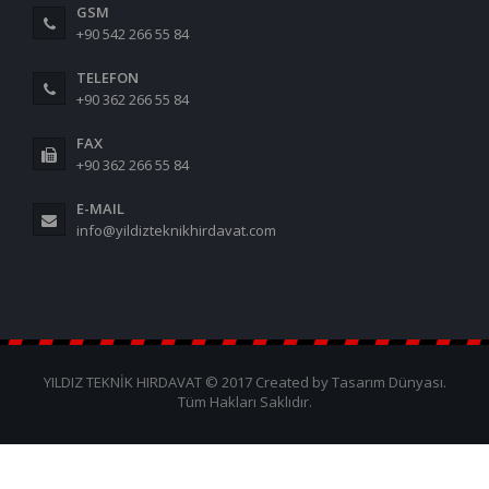
GSM
+90 542 266 55 84
TELEFON
+90 362 266 55 84
FAX
+90 362 266 55 84
E-MAIL
info@yildizteknikhirdavat.com
YILDIZ TEKNİK HIRDAVAT © 2017 Created by Tasarım Dünyası.
Tüm Hakları Saklıdır.